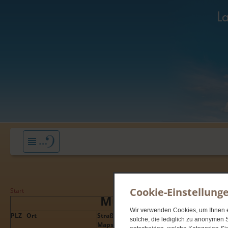
Cookie-Einstellung
Start
Musikschule
Wir verwenden Cookies, um Ihnen ei
PLZ Ort
Straße (Link zu Google
Gebäude / No
solche, die lediglich zu anonymen S
Maps)