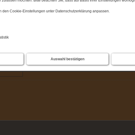
 zulassen möchten. Bitte beachten Sie, dass auf Basis Ihrer Einstellungen womögli
nterricht
 in den Cookie-Einstellungen unter Datenschutzerklärung anpassen.
tte
tistik
-Gymnasium
Auswahl bestätigen