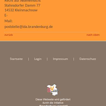
Recht auf Akteneinsicht
Stahnsdorfer Damm 77
14532 Kleinmachnow
E-
Mail:
poststelle@lda.brandenburg.de
zurück
nach oben
Startseite
|
Login
|
Impressum
|
Datenschutz